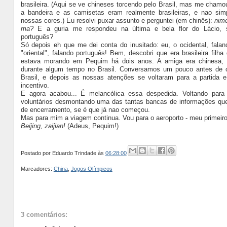
brasileira. (Aqui se ve chineses torcendo pelo Brasil, mas me chamo
a bandeira e as camisetas eram realmente brasileiras, e nao si
nossas cores.) Eu resolvi puxar assunto e perguntei (em chinês):
nim
ma?
E a guria me respondeu na última e bela flor do Lácio, 
português?
Só depois eh que me dei conta do inusitado: eu, o ocidental, falan
"oriental", falando português! Bem, descobri que era brasileira filh
estava morando em Pequim há dois anos. A amiga era chinesa,
durante algum tempo no Brasil. Conversamos um pouco antes de 
Brasil, e depois as nossas atenções se voltaram para a partida e
incentivo.
E agora acabou... É melancólica essa despedida. Voltando para
voluntários desmontando uma das tantas bancas de informações qu
de encerramento, se é que já nao começou.
Mas para mim a viagem continua. Vou para o aeroporto - meu primeiro 
Beijing, zaijian!
(Adeus, Pequim!)
Postado por
Eduardo Trindade
às
06:28:00
Marcadores:
China
,
Jogos Olímpicos
3 comentários: