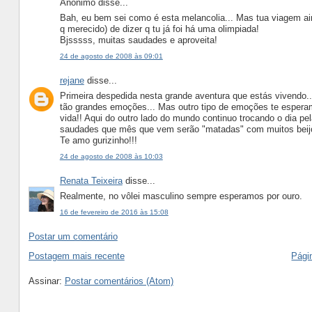
Anônimo disse...
Bah, eu bem sei como é esta melancolia... Mas tua viagem ain
q merecido) de dizer q tu já foi há uma olimpiada!
Bjsssss, muitas saudades e aproveita!
24 de agosto de 2008 às 09:01
rejane
disse...
Primeira despedida nesta grande aventura que estás vivendo.
tão grandes emoções... Mas outro tipo de emoções te esperam,
vida!! Aqui do outro lado do mundo continuo trocando o dia pe
saudades que mês que vem serão "matadas" com muitos beijo
Te amo gurizinho!!!
24 de agosto de 2008 às 10:03
Renata Teixeira
disse...
Realmente, no vôlei masculino sempre esperamos por ouro.
16 de fevereiro de 2016 às 15:08
Postar um comentário
Postagem mais recente
Págin
Assinar:
Postar comentários (Atom)