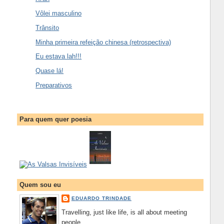
Vôlei masculino
Trânsito
Minha primeira refeição chinesa (retrospectiva)
Eu estava lah!!!
Quase lá!
Preparativos
Para quem quer poesia
Quem sou eu
EDUARDO TRINDADE
Travelling, just like life, is all about meeting
people.