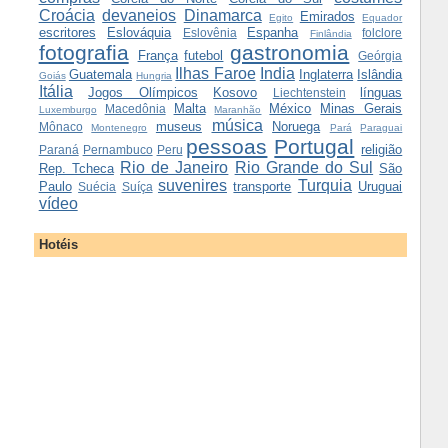
Croácia
devaneios
Dinamarca
Emirados
Egito
Equador
escritores
Eslováquia
Espanha
Eslovênia
folclore
Finlândia
fotografia
gastronomia
França
futebol
Geórgia
Ilhas Faroe
India
Guatemala
Inglaterra
Islândia
Goiás
Hungria
Itália
Jogos Olímpicos
Kosovo
línguas
Liechtenstein
Malta
México
Minas Gerais
Macedônia
Luxemburgo
Maranhão
música
museus
Noruega
Mônaco
Montenegro
Pará
Paraguai
pessoas
Portugal
religião
Paraná
Pernambuco
Peru
Rio de Janeiro
Rio Grande do Sul
Rep. Tcheca
São
suvenires
Turquia
Paulo
transporte
Uruguai
Suécia
Suíça
vídeo
Hotéis