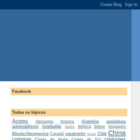
Facebook
Todos os tópicos
Açores
Argentina
arquitetura
Alemanha
Andorra
automobilismo
Azerbaijão
Bélgica
Belize
blogagem
Barém
China
Bósnia-Herzegovina
casamento
Chile
Canadá
Ceará
compras
costumes
Coreia do Norte
Coreia do Sul