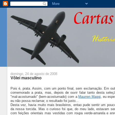
domingo, 24 de agosto de 2008
Vôlei masculino
Pois é, prata. Assim, com um ponto final, sem exclamação. Em outr
comemorado a prata, mas, depois de ouvir falar tanto desta seleçã
"mal-acostumado" (bem-acostumado) com a
Maurren Maggi
, eu esp
eu não possa reclamar, o resultado foi justo...
Desta vez, havia muito mais brasileiros, entao pude sentir um pouc
da nossa torcida. Mas o curioso foi que, do meu lado, estavam se
com feições orientais mas vestidas com roupa verde-amarela e enr