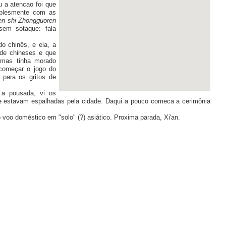
u a atencao foi que
mplesmente com as
en shi Zhongguoren
sem sotaque: fala
do chinês, e ela, a
a de chineses e que
 mas tinha morado
começar o jogo do
 para os gritos de
 a pousada, vi os
e estavam espalhadas pela cidade. Daqui a pouco comeca a cerimônia
voo doméstico em "solo" (?) asiático. Proxima parada, Xi'an.