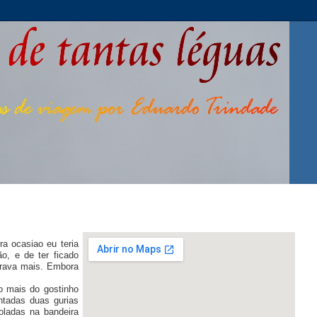
a ocasiao eu teria
o, e de ter ficado
erava mais. Embora
o mais do gostinho
ntadas duas gurias
oladas na bandeira