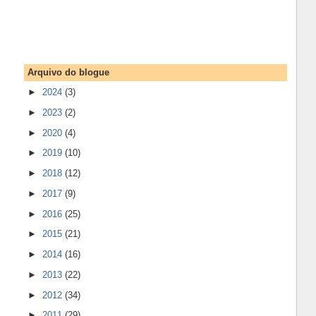
Arquivo do blogue
►
2024
(3)
►
2023
(2)
►
2020
(4)
►
2019
(10)
►
2018
(12)
►
2017
(9)
►
2016
(25)
►
2015
(21)
►
2014
(16)
►
2013
(22)
►
2012
(34)
►
2011
(29)