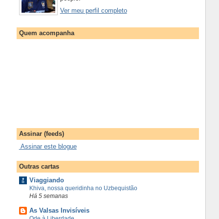
Ver meu perfil completo
Quem acompanha
Assinar (feeds)
Assinar este blogue
Outras cartas
Viaggiando
Khiva, nossa queridinha no Uzbequistão
Há 5 semanas
As Valsas Invisíveis
Ode à Liberdade