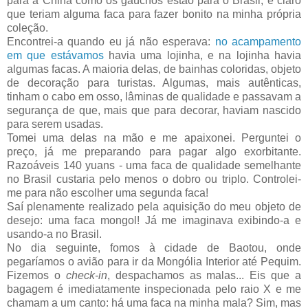
para a China como os gaúchos estão para o Brasil, é claro
que teriam alguma faca para fazer bonito na minha própria
coleção.
Encontrei-a quando eu já não esperava:
no acampamento
em que estávamos
havia uma lojinha, e na lojinha havia
algumas facas. A maioria delas, de bainhas coloridas, objeto
de decoração para turistas. Algumas, mais autênticas,
tinham o cabo em osso, lâminas de qualidade e passavam a
segurança de que, mais que para decorar, haviam nascido
para serem usadas.
Tomei uma delas na mão e me apaixonei. Perguntei o
preço, já me preparando para pagar algo exorbitante.
Razoáveis 140 yuans - uma faca de qualidade semelhante
no Brasil custaria pelo menos o dobro ou triplo. Controlei-
me para não escolher uma segunda faca!
Saí plenamente realizado pela aquisição do meu objeto de
desejo: uma faca mongol! Já me imaginava exibindo-a e
usando-a no Brasil.
No dia seguinte, fomos à cidade de Baotou, onde
pegaríamos o avião para ir da Mongólia Interior até Pequim.
Fizemos o
check-in
, despachamos as malas... Eis que a
bagagem é imediatamente inspecionada pelo raio X e me
chamam a um canto: há uma faca na minha mala? Sim, mas