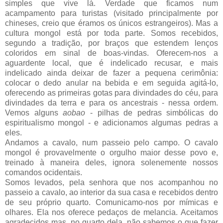
simples que vive lá. Verdade que ficamos num
acampamento para turistas (visitado principalmente por
chineses, creio que éramos os únicos estrangeiros). Mas a
cultura mongol está por toda parte. Somos recebidos,
segundo a tradição, por braços que estendem lenços
coloridos em sinal de boas-vindas. Oferecem-nos a
aguardente local, que é indelicado recusar, e mais
indelicado ainda deixar de fazer a pequena cerimônia:
colocar o dedo anular na bebida e em seguida agitá-lo,
oferecendo as primeiras gotas para divindades do céu, para
divindades da terra e para os ancestrais - nessa ordem.
Vemos alguns
aobao
- pilhas de pedras simbólicas do
espiritualismo mongol - e adicionamos algumas pedras a
eles.
Andamos a cavalo, num passeio pelo campo. O cavalo
mongol é provavelmente o orgulho maior desse povo e,
treinado à maneira deles, ignora solenemente nossos
comandos ocidentais.
Somos levados, pela senhora que nos acompanhou no
passeio a cavalo, ao interior da sua casa e recebidos dentro
de seu próprio quarto. Comunicamo-nos por mímicas e
olhares. Ela nos oferece pedaços de melancia. Aceitamos
agradecidos mas, no quarto dela, não sabemos o que fazer