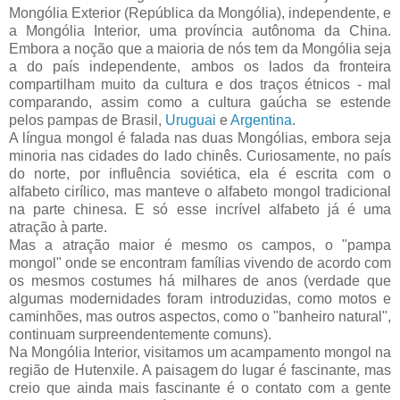
Mongólia Exterior (República da Mongólia), independente, e
a Mongólia Interior, uma província autônoma da China.
Embora a noção que a maioria de nós tem da Mongólia seja
a do país independente, ambos os lados da fronteira
compartilham muito da cultura e dos traços étnicos - mal
comparando, assim como a cultura gaúcha se estende
pelos pampas de Brasil,
Uruguai
e
Argentina
.
A língua mongol é falada nas duas Mongólias, embora seja
minoria nas cidades do lado chinês. Curiosamente, no país
do norte, por influência soviética, ela é escrita com o
alfabeto cirílico, mas manteve o alfabeto mongol tradicional
na parte chinesa. E só esse incrível alfabeto já é uma
atração à parte.
Mas a atração maior é mesmo os campos, o "pampa
mongol" onde se encontram famílias vivendo de acordo com
os mesmos costumes há milhares de anos (verdade que
algumas modernidades foram introduzidas, como motos e
caminhões, mas outros aspectos, como o "banheiro natural",
continuam surpreendentemente comuns).
Na Mongólia Interior, visitamos um acampamento mongol na
região de Hutenxile. A paisagem do lugar é fascinante, mas
creio que ainda mais fascinante é o contato com a gente