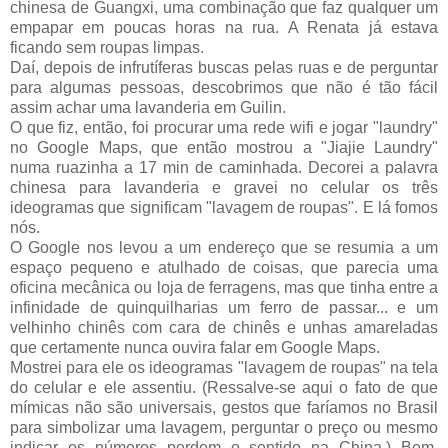
chinesa de Guangxi, uma combinação que faz qualquer um
empapar em poucas horas na rua. A Renata já estava
ficando sem roupas limpas.
Daí, depois de infrutíferas buscas pelas ruas e de perguntar
para algumas pessoas, descobrimos que não é tão fácil
assim achar uma lavanderia em Guilin.
O que fiz, então, foi procurar uma rede wifi e jogar "laundry"
no Google Maps, que então mostrou a "Jiajie Laundry"
numa ruazinha a 17 min de caminhada. Decorei a palavra
chinesa para lavanderia e gravei no celular os três
ideogramas que significam "lavagem de roupas". E lá fomos
nós.
O Google nos levou a um endereço que se resumia a um
espaço pequeno e atulhado de coisas, que parecia uma
oficina mecânica ou loja de ferragens, mas que tinha entre a
infinidade de quinquilharias um ferro de passar... e um
velhinho chinês com cara de chinês e unhas amareladas
que certamente nunca ouvira falar em Google Maps.
Mostrei para ele os ideogramas "lavagem de roupas" na tela
do celular e ele assentiu. (Ressalve-se aqui o fato de que
mímicas não são universais, gestos que faríamos no Brasil
para simbolizar uma lavagem, perguntar o preço ou mesmo
indicar os números perdem o sentido na China.) Bem,