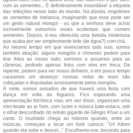
com as sementes... É definitivamente insondável a etiqueta
das refeições nesse lado do mundo. Na dúvida, engolimos
as sementes de melancia, imaginando que esse pode ser
um gesto natural mongol - ou que a senhora deve achar
incrivelmente estranhos esses ocidentais que comem
sementes. Depois, é-nos oferecida uma bebida misteriosa
que acaba por ser simplesmente leite (de égua?) com chá.
Ao mesmo tempo em que vivenciamos tudo isso, somos
também atração: alguns mongóis e chineses pedem para
tirar fotos ao nosso lado; sorrimos e posamos para as
câmeras, pedindo apenas fotos com eles em troca. De
repente, pedem para ver nosso dinheiro, e em pouco tempo
causamos um alvoroço: nossas notas de reais são
cobiçadas e disputadas ansiosamente pelos mongóis.
À noite, somos avisados de que haverá uma festa com
dança em volta da fogueira. Fico esperando uma
apresentação folclórica mas, em vez disso, organizam uma
mini-boate ao ar livre, com luzes e música bate-estaca, sob
o olhar desconfiado do retrato gigante de Gêngis Khan a um
canto. O inusitado chega ao máximo quando, entre as
músicas, começam a tocar um
funk
carioca: "Ui! Adoro
quando ela sobe e desce!..." Encolhemo-nos, torcendo para