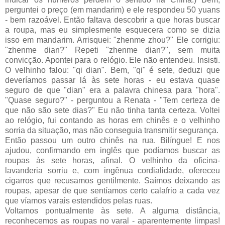
perguntei o preço (em mandarim) e ele respondeu 50 yuans
- bem razoável. Então faltava descobrir a que horas buscar
a roupa, mas eu simplesmente esquecera como se dizia
isso em mandarim. Arrisquei: "zhenme zhou?" Ele corrigiu:
"zhenme dian?" Repeti "zhenme dian?", sem muita
convicção. Apontei para o relógio. Ele não entendeu. Insisti.
O velhinho falou: "qi dian". Bem, "qi" é sete, deduzi que
deveríamos passar lá às sete horas - eu estava quase
seguro de que "dian" era a palavra chinesa para "hora".
"Quase seguro?" - perguntou a Renata - "Tem certeza de
que não são sete dias?" Eu não tinha tanta certeza. Voltei
ao relógio, fui contando as horas em chinês e o velhinho
sorria da situação, mas não conseguia transmitir segurança.
Então passou um outro chinês na rua. Bilíngue! E nos
ajudou, confirmando em inglês que podíamos buscar as
roupas às sete horas, afinal. O velhinho da oficina-
lavanderia sorriu e, com ingênua cordialidade, ofereceu
cigarros que recusamos gentilmente. Saímos deixando as
roupas, apesar de que sentíamos certo calafrio a cada vez
que víamos varais estendidos pelas ruas.
Voltamos pontualmente às sete. A alguma distância,
reconhecemos as roupas no varal - aparentemente limpas!