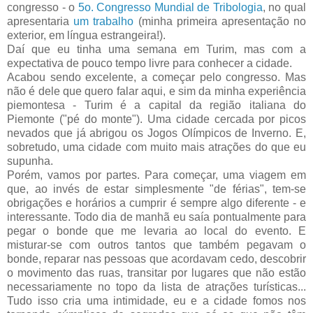
congresso - o
5o. Congresso Mundial de Tribologia
, no qual
apresentaria
um trabalho
(minha primeira apresentação no
exterior, em língua estrangeira!).
Daí que eu tinha uma semana em Turim, mas com a
expectativa de pouco tempo livre para conhecer a cidade.
Acabou sendo excelente, a começar pelo congresso. Mas
não é dele que quero falar aqui, e sim da minha experiência
piemontesa - Turim é a capital da região italiana do
Piemonte ("pé do monte"). Uma cidade cercada por picos
nevados que já abrigou os Jogos Olímpicos de Inverno. E,
sobretudo, uma cidade com muito mais atrações do que eu
supunha.
Porém, vamos por partes. Para começar, uma viagem em
que, ao invés de estar simplesmente "de férias", tem-se
obrigações e horários a cumprir é sempre algo diferente - e
interessante. Todo dia de manhã eu saía pontualmente para
pegar o bonde que me levaria ao local do evento. E
misturar-se com outros tantos que também pegavam o
bonde, reparar nas pessoas que acordavam cedo, descobrir
o movimento das ruas, transitar por lugares que não estão
necessariamente no topo da lista de atrações turísticas...
Tudo isso cria uma intimidade, eu e a cidade fomos nos