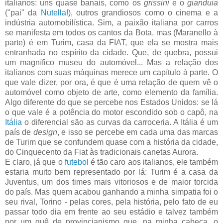
italianos: uns quase banais, como os
grissini
e o
gianduia
("pai" da
Nutella
!), outros grandiosos como o cinema e a
indústria automobilística. Sim, a paixão italiana por carros
se manifesta em todos os cantos da Bota, mas (Maranello à
parte) é em Turim, casa da FIAT, que ela se mostra mais
entranhada no espírito da cidade. Que, de quebra, possui
um magnífico museu do automóvel... Mas a relação dos
italianos com suas máquinas merece um capítulo à parte. O
que vale dizer, por ora, é que é uma relação de quem vê o
automóvel como objeto de arte, como elemento da família.
Algo diferente do que se percebe nos Estados Unidos: se lá
o que vale é a potência do motor escondido sob o capô, na
Itália
o diferencial são as curvas da carroceria. A Itália é um
país de
design
, e isso se percebe em cada uma das marcas
de Turim que se confundem quase com a história da cidade,
do Cinquecento da Fiat às tradicionais canetas Aurora.
E claro, já que o
futebol
é tão caro aos italianos, ele também
estaria muito bem representado por lá: Turim é a casa da
Juventus, um dos times mais vitoriosos e de maior torcida
do país. Mas quem acabou ganhando a minha simpatia foi o
seu rival, Torino - pelas cores, pela história, pelo fato de eu
passar todo dia em frente ao seu estádio e talvez também
por um quê de provincianismo que, na minha cabeça, o