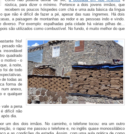
rústica, para dizer o mínimo. Pertence a dois jovens irmãos, que
recebem os poucos hóspedes com chá e uma aula básica da língua
 o que não é difícil de fazer a pé, apesar das ruas íngremes. Há dois
asas, a paisagem de montanhas ao redor e as pessoas indo e vindo.
diverso. Por exemplo: espalhadas pela cidade há várias pilhas de...
pois são utilizados como combustível. No fundo, é muito melhor do que
stante frio!
s pesado não
a insondável
tro quadrado
 o motivo - o
que, à noite,
 foi de todo
xpectativas.
o de todas as
ica forma de
a, num anexo,
o e qualquer
e vale a pena
é difícil não
 após dia.
or um dos dois irmãos. No caminho, o telefone tocou: era um outro
direção, o rapaz me passou o telefone e, no inglês quase monossilábico
eço e as condições da estadia. Assim, com uma aula prática de como