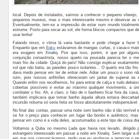
local. Depois de instalados, saímos a conhecer o pequeno vilarejo,
pequenos museus, mas o mais interessante mesmo é observar as c
Eventualmente, tem-se a impressão de estar num mundo totalmente 
estrume. Posto para secar ao sol, ele forma blocos compactos que de
usar lenha!
Falando nisso, o clima lá varia bastante e pode chegar a fazer ba
Enquanto que em
Baku
estávamos de mangas curtas, o casaco mai
era exagero em Xinaliq. Pior que isso, porém, é que por algum
conjunção zoroastrista, nosso quarto na pousada parecia ter o me
mais frio da cidade. Quiçá do país! Não consigo explicar exatamente
sol que não batia, as paredes pouco isolantes... O quarto era tão frio 
dava medo pensar em ter de entrar nele. Adiar um pouco o sono não
ruim, pois nossos anfitriões ofereceram um jantar de superar as e
Quando enfim nos recolhemos, foi para entrar de calça e tudo debaix
cobertas possíveis e evitar ao máximo qualquer movimento, a ún
combater o frio. Ah, e claro, o fato de o banheiro ficar fora da cas
também implicava que tomar banho àquela altura estava descartad
incursão noturna só seria feita se fosse absolutamente indispensável.
No final das contas, passar uma noite sem banho não é tão terrível 
se for o preço para conhecer um lugar tão bonito e autêntico; mas 
pensar em como é a vida deles, acostumados a este tipo de coisa dia
Voltamos a Quba no mesmo Lada que havia nos levado, dirigido p
estrangeiro interessado em passar a noite em Xinaliq. Sem largar a 
em que nos comunicávamos, pediu que eu ajudasse a negociar o pr