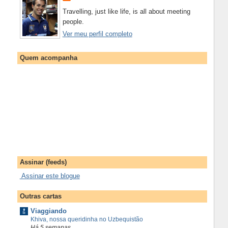
Travelling, just like life, is all about meeting
people.
Ver meu perfil completo
Quem acompanha
Assinar (feeds)
Assinar este blogue
Outras cartas
Viaggiando
Khiva, nossa queridinha no Uzbequistão
Há 5 semanas