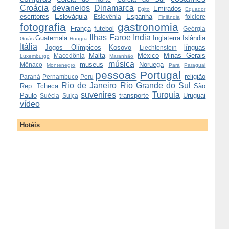
Croácia
devaneios
Dinamarca
Emirados
Egito
Equador
escritores
Eslováquia
Espanha
Eslovênia
folclore
Finlândia
fotografia
gastronomia
França
futebol
Geórgia
Ilhas Faroe
India
Guatemala
Inglaterra
Islândia
Goiás
Hungria
Itália
Jogos Olímpicos
Kosovo
línguas
Liechtenstein
Malta
México
Minas Gerais
Macedônia
Luxemburgo
Maranhão
música
museus
Noruega
Mônaco
Montenegro
Pará
Paraguai
pessoas
Portugal
religião
Paraná
Pernambuco
Peru
Rio de Janeiro
Rio Grande do Sul
Rep. Tcheca
São
suvenires
Turquia
Paulo
transporte
Uruguai
Suécia
Suíça
vídeo
Hotéis