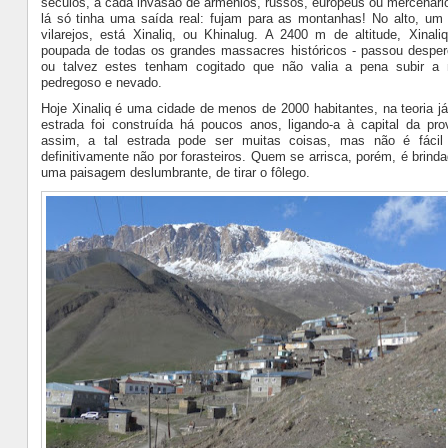
séculos, a cada invasão de armênios, russos, europeus ou mercenári
lá só tinha uma saída real: fujam para as montanhas! No alto, u
vilarejos, está Xinaliq, ou Khinalug. A 2400 m de altitude, Xinaliq
poupada de todas os grandes massacres históricos - passou desper
ou talvez estes tenham cogitado que não valia a pena subir a
pedregoso e nevado.
Hoje Xinaliq é uma cidade de menos de 2000 habitantes, na teoria j
estrada foi construída há poucos anos, ligando-a à capital da pro
assim, a tal estrada pode ser muitas coisas, mas não é fácil
definitivamente não por forasteiros. Quem se arrisca, porém, é brinda
uma paisagem deslumbrante, de tirar o fôlego.