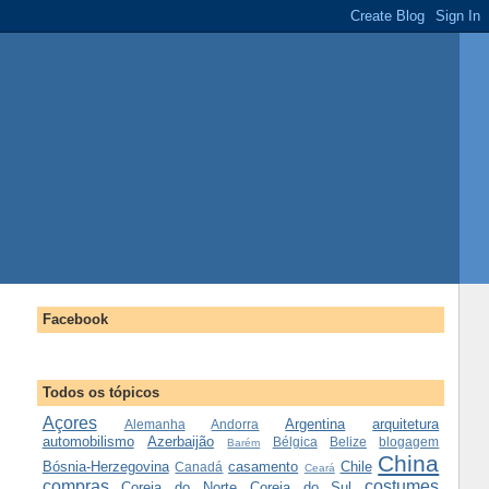
Facebook
Todos os tópicos
Açores
Argentina
arquitetura
Alemanha
Andorra
automobilismo
Azerbaijão
Bélgica
Belize
blogagem
Barém
China
Bósnia-Herzegovina
casamento
Chile
Canadá
Ceará
compras
costumes
Coreia do Norte
Coreia do Sul