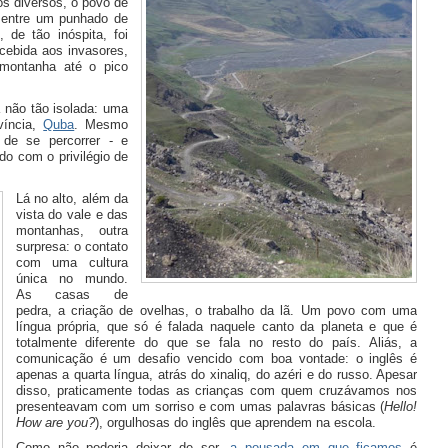
os diversos, o povo de
m entre um punhado de
, de tão inóspita, foi
cebida aos invasores,
 montanha até o pico
á não tão isolada: uma
víncia,
Quba
. Mesmo
 de se percorrer - e
do com o privilégio de
Lá no alto, além da
vista do vale e das
montanhas, outra
surpresa: o contato
com uma cultura
única no mundo.
As casas de
pedra, a criação de ovelhas, o trabalho da lã. Um povo com uma
língua própria, que só é falada naquele canto da planeta e que é
totalmente diferente do que se fala no resto do país. Aliás, a
comunicação é um desafio vencido com boa vontade: o inglês é
apenas a quarta língua, atrás do xinaliq, do azéri e do russo. Apesar
disso, praticamente todas as crianças com quem cruzávamos nos
presenteavam com um sorriso e com umas palavras básicas (
Hello!
How are you?
), orgulhosas do inglês que aprendem na escola.
Como não poderia deixar de ser,
a pousada em que ficamos
é