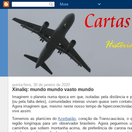
quinta-feira, 30 de janeiro de 2020
Xinaliq: mundo mundo vasto mundo
Imaginem o planeta numa época em que, isoladas pela distância e p
(ou pela falta deles), comunidades inteiras viviam quase sem conta
Agora imaginem que, mesmo neste nosso tempo de hiperconectividad
vive assim.
Tomemos as planícies do
Azerbaijão
, coração da Transcaucásia, o q
região longínqua para um observador brasileiro. Agora peguemos 
caminhos que sobem montanha acima, de preferência de carona nu