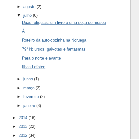
►
agosto
(2)
▼
julho
(6)
Duas relíquias: um livro e uma peça de museu
Å
Roteiro da auto-cozinha na Noruega
79° N: ursos, gaivotas e fantasmas
Para o norte e avante
Ilhas Lofoten
►
junho
(1)
►
março
(2)
►
fevereiro
(2)
►
janeiro
(3)
►
2014
(16)
►
2013
(22)
►
2012
(34)