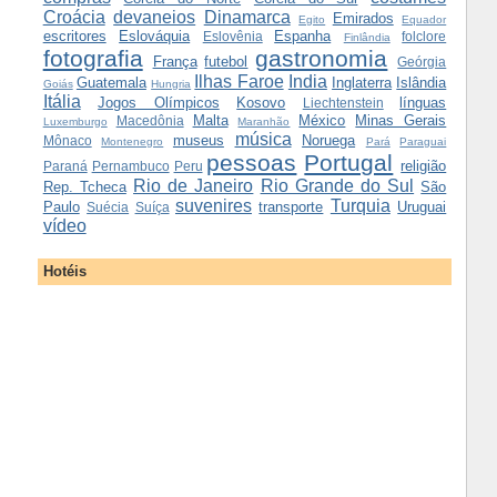
Croácia
devaneios
Dinamarca
Emirados
Egito
Equador
escritores
Eslováquia
Espanha
Eslovênia
folclore
Finlândia
fotografia
gastronomia
França
futebol
Geórgia
Ilhas Faroe
India
Guatemala
Inglaterra
Islândia
Goiás
Hungria
Itália
Jogos Olímpicos
Kosovo
línguas
Liechtenstein
Malta
México
Minas Gerais
Macedônia
Luxemburgo
Maranhão
música
museus
Noruega
Mônaco
Montenegro
Pará
Paraguai
pessoas
Portugal
religião
Paraná
Pernambuco
Peru
Rio de Janeiro
Rio Grande do Sul
Rep. Tcheca
São
suvenires
Turquia
Paulo
transporte
Uruguai
Suécia
Suíça
vídeo
Hotéis