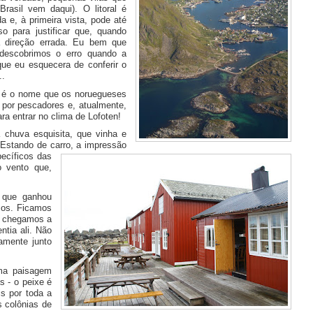
asil vem daqui). O litoral é
a e, à primeira vista, pode até
so para justificar que, quando
a direção errada. Eu bem que
descobrimos o erro quando a
que eu esquecera de conferir o
..
é o nome que os noruegueses
 por pescadores e, atualmente,
ra entrar no clima de Lofoten!
chuva esquisita, que vinha e
 Estando de carro, a impressão
ecíficos das
o vento que,
 que ganhou
amos. Ficamos
e chegamos a
ntia ali. Não
amente junto
ma paisagem
s - o peixe é
s por toda a
s colônias de