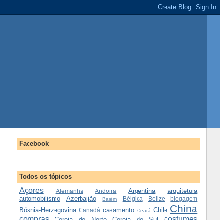
Facebook
Todos os tópicos
Açores
Argentina
arquitetura
Alemanha
Andorra
automobilismo
Azerbaijão
Bélgica
Belize
blogagem
Barém
China
Bósnia-Herzegovina
casamento
Chile
Canadá
Ceará
compras
costumes
Coreia do Norte
Coreia do Sul