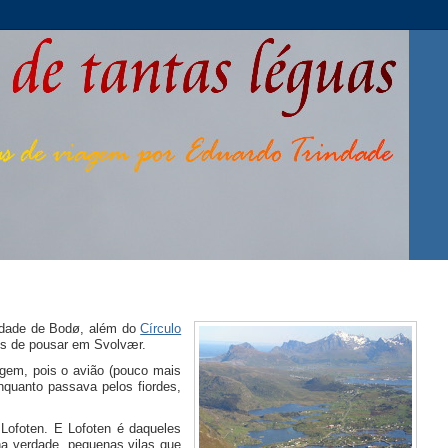
idade de Bodø, além do
Círculo
tes de pousar em Svolvær.
agem, pois o avião (pouco mais
nquanto passava pelos fiordes,
 Lofoten. E Lofoten é daqueles
na verdade, pequenas vilas que