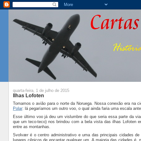
quarta-feira, 1 de julho de 2015
Ilhas Lofoten
Tomamos o avião para o norte da Noruega. Nossa conexão era na c
Polar
: lá pegaríamos um outro voo, o qual ainda faria uma escala an
Esse último voo já deu um vislumbre do que seria essa parte da vi
que um teco-teco) nos brindou com a bela vista das ilhas Lofoten e
entre as montanhas.
Svolvær é o centro administrativo e uma das principais cidades de
lugares cênicos de encantar qualquer um. A maioria das cidades é, 