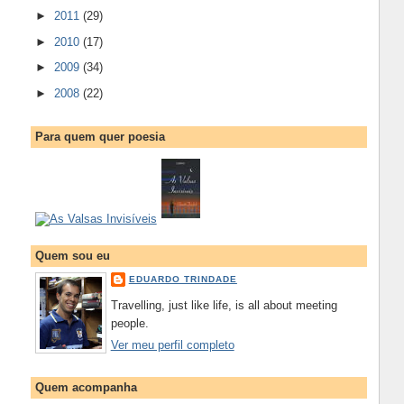
►
2011
(29)
►
2010
(17)
►
2009
(34)
►
2008
(22)
Para quem quer poesia
Quem sou eu
EDUARDO TRINDADE
Travelling, just like life, is all about meeting
people.
Ver meu perfil completo
Quem acompanha