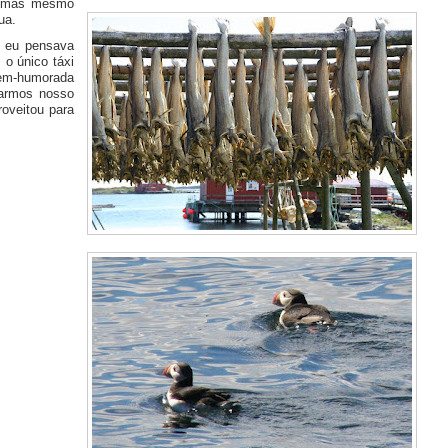
 mas mesmo
ua.
e eu pensava
 o único táxi
 bem-humorada
marmos nosso
oveitou para