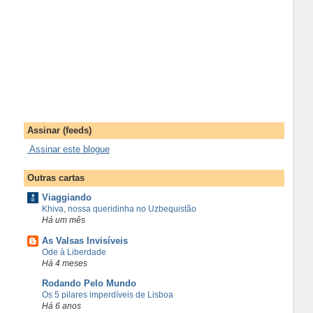
Assinar (feeds)
Assinar este blogue
Outras cartas
Viaggiando
Khiva, nossa queridinha no Uzbequistão
Há um mês
As Valsas Invisíveis
Ode à Liberdade
Há 4 meses
Rodando Pelo Mundo
Os 5 pilares imperdíveis de Lisboa
Há 6 anos