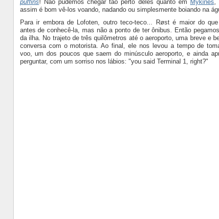
puffins
! Não pudemos chegar tão perto deles quanto em
Mykines
,
assim é bom vê-los voando, nadando ou simplesmente boiando na ág
Para ir embora de Lofoten, outro teco-teco... Røst é maior do qu
antes de conhecê-la, mas não a ponto de ter ônibus. Então pegamos
da ilha. No trajeto de três quilômetros até o aeroporto, uma breve e
conversa com o motorista. Ao final, ele nos levou a tempo de to
voo, um dos poucos que saem do minúsculo aeroporto, e ainda apr
perguntar, com um sorriso nos lábios: "you said Terminal 1, right?"