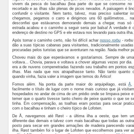
vivem da pesca do bacalhau (boa parte do que se consome no Br
recortado e as ilhas são plenas de picos nevados. A paisagem é lind
confundir o visitante. Nem tanto, talvez, mas preciso salientar is
chegamos, pegamos o carro e dirigimos uns 60 quilômetros... n
desconfiei que estávamos demorando demais a chegar, mas só 
estrada acabou e o caminho a seguir seria por balsa! A verdade é 
endereço de destino no GPS e ele estava nos levando para outra ilha.
Após tomar o caminho certo, não foi difícil achar
nosso
rorbu
-
rorbu
dão a suas típicas cabanas para visitantes, tradicionalmente usadas
procuradas pelos turistas que se aventuram na região. Nada melhor pa
Choveu mais do que esperávamos e gostaríamos. Sempre de uma 
voltava... Chovia, parava e voltava a chover algumas vezes por dia.
era a de nuvens compenetradas fazendo seu trabalho em pontos esp
ilhas. Mas nada que nos atrapalhasse tanto. Não tanto quanto 
quando vinha, fazia valer a imagem que temos do Ártico!
Fomos além. Na ponta da parte maior do arquipélago, está
Å
,
facilmente o título de lugar com o nome mais curioso que já visit
hospedados no andar de cima de um prédio onde se limpava peixe 
temer que o quarto tivesse tanto cheiro de peixe quanto o que se se
tinha. Em compensação, as toalhas eram postas para secar pratic
com o bacalhau e tinham o cheiro típico de Lofoten.
De Å, navegamos até Røst - a última ilha a oeste, que tem u
diferente das demais e talvez com mais bacalhau que todas as outra
posto para secar em grandes armações de madeira parecendo varai
ilha. Røst também foi o lugar de Lofoten que escolhemos para ver a