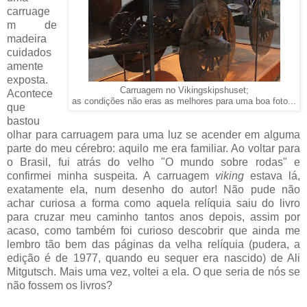
carruage
m de
madeira
cuidados
amente
exposta.
Carruagem no Vikingskipshuset;
Acontece
as condições não eras as melhores para uma boa foto...
que
bastou
olhar para carruagem para uma luz se acender em alguma
parte do meu cérebro: aquilo me era familiar. Ao voltar para
o Brasil, fui atrás do velho "O mundo sobre rodas" e
confirmei minha suspeita. A carruagem
viking
estava lá,
exatamente ela, num desenho do autor! Não pude não
achar curiosa a forma como aquela relíquia saiu do livro
para cruzar meu caminho tantos anos depois, assim por
acaso, como também foi curioso descobrir que ainda me
lembro tão bem das páginas da velha relíquia (pudera, a
edição é de 1977, quando eu sequer era nascido) de Ali
Mitgutsch. Mais uma vez, voltei a ela. O que seria de nós se
não fossem os livros?