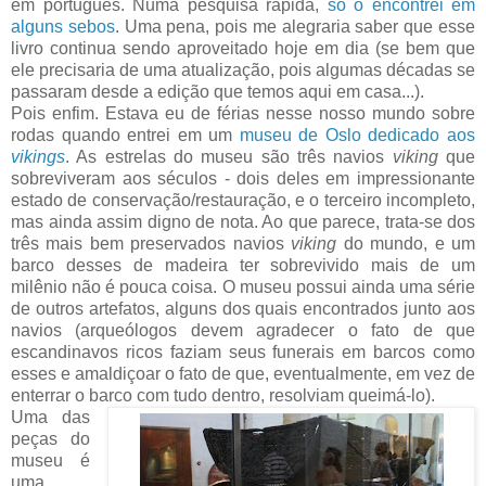
em português. Numa pesquisa rápida,
só o encontrei em
alguns sebos
. Uma pena, pois me alegraria saber que esse
livro continua sendo aproveitado hoje em dia (se bem que
ele precisaria de uma atualização, pois algumas décadas se
passaram desde a edição que temos aqui em casa...).
Pois enfim. Estava eu de férias nesse nosso mundo sobre
rodas quando entrei em um
museu de Oslo dedicado aos
vikings
. As estrelas do museu são três navios
viking
que
sobreviveram aos séculos - dois deles em impressionante
estado de conservação/restauração, e o terceiro incompleto,
mas ainda assim digno de nota. Ao que parece, trata-se dos
três mais bem preservados navios
viking
do mundo, e um
barco desses de madeira ter sobrevivido mais de um
milênio não é pouca coisa. O museu possui ainda uma série
de outros artefatos, alguns dos quais encontrados junto aos
navios (arqueólogos devem agradecer o fato de que
escandinavos ricos faziam seus funerais em barcos como
esses e amaldiçoar o fato de que, eventualmente, em vez de
enterrar o barco com tudo dentro, resolviam queimá-lo).
Uma das
peças do
museu é
uma