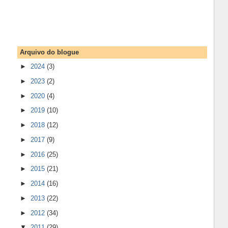
Arquivo do blogue
►
2024
(3)
►
2023
(2)
►
2020
(4)
►
2019
(10)
►
2018
(12)
►
2017
(9)
►
2016
(25)
►
2015
(21)
►
2014
(16)
►
2013
(22)
►
2012
(34)
▼
2011
(29)