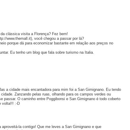
 da clássica visita a Florença? Fez bem!
tp://www.themall.it), você chegou a passar por lá?
cheio porque dá para economizar bastante em relação aos preços no
ntar. Eu tenho um blog que fala sobre turismo na Italia.
s a cidade mais encantadora para mim foi a San Gimignano. Eu tendo
a cidade. Zanzando pelas ruas, olhando para os campos verdes ou
se passar. O caminho entre Poggibonsi e San Gimignano é todo coberto
volta!!! :-D
ara aproveitá-la contigo! Que me leves a San Gimignano e que