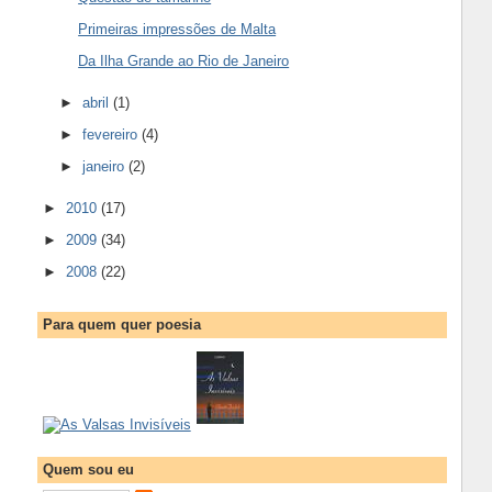
Primeiras impressões de Malta
Da Ilha Grande ao Rio de Janeiro
►
abril
(1)
►
fevereiro
(4)
►
janeiro
(2)
►
2010
(17)
►
2009
(34)
►
2008
(22)
Para quem quer poesia
Quem sou eu