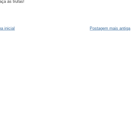
ça às trufas!
a inicial
Postagem mais antiga