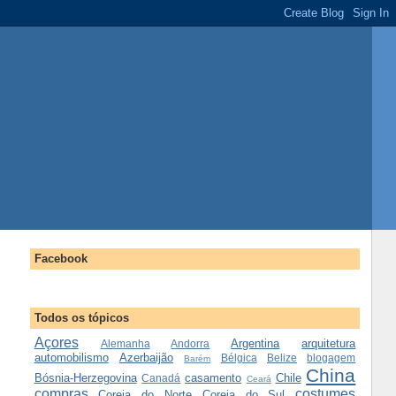
Facebook
Todos os tópicos
Açores
Argentina
arquitetura
Alemanha
Andorra
automobilismo
Azerbaijão
Bélgica
Belize
blogagem
Barém
China
Bósnia-Herzegovina
casamento
Chile
Canadá
Ceará
compras
costumes
Coreia do Norte
Coreia do Sul