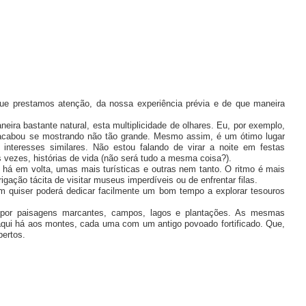
que prestamos atenção, da nossa experiência prévia e de que maneira
ira bastante natural, esta multiplicidade de olhares. Eu, por exemplo,
acabou se mostrando não tão grande. Mesmo assim, é um ótimo lugar
interesses similares. Não estou falando de virar a noite em festas
s vezes, histórias de vida (não será tudo a mesma coisa?).
 há em volta, umas mais turísticas e outras nem tanto. O ritmo é mais
ação tácita de visitar museus imperdíveis ou de enfrentar filas.
 quiser poderá dedicar facilmente um bom tempo a explorar tesouros
 por paisagens marcantes, campos, lagos e plantações. As mesmas
 aqui há aos montes, cada uma com um antigo povoado fortificado. Que,
bertos.