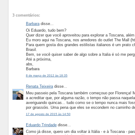
3 comentários:
Barbara
disse...
Oi Eduardo, tudo bem?
Quer dizer que você aproveitou para explorar a Toscana, além
Eu moro aqui na Toscana, nos arredores do outlet The Mall (ht
Para quem gosta dos grandes estilistas italianos é um prato 
Brasil.
Bem, se você quiser saber de algo sobre a Italia é só me pergu
Até a próxima,
abs,
Barbara
8 de março de 2012 às 18:35
Renata Teixeira
disse...
Meu passeio pela Toscana também começouo por Florença! Ma
a acreditar que, por alguma razão, o tempo não passa naquel
averiguando quincas... tudo como se o tempo nunca mais fos
por girassóis. Uma pena que eles se escondem no caminho de 
17 de agosto de 2015 às 14:50
Eduardo Trindade
disse...
Como já disse, quero um dia voltar à Itália - e à Toscana - p