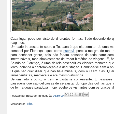
Cada lugar pode ser visto de diferentes formas. Tudo depende do 
reagimos.
Um dado interessante sobre a Toscana é que ela permite, de uma mane
comecei por Florença - que, como
escrevi
, parecia-me grande mas 
para conhecer gente, pois não faltam pessoas de toda parte com 
intermináveis, mas simplesmente de trocar histórias de viagens. E, à
Saindo de Florença, é uma delícia descobrir as cidades menores que
lento, convida à contemplação e à degustação. Caminha-se sem a obrig
O que não quer dizer que não haja museus, com ou sem filas. Quem
renascentistas, medievais e até mesmo etruscos.
De um lado a outro, o trem é bastante conveniente. E passa-se
paisagens que são deliciosas de se avistar do topo das colinas que
de forma quase paradoxal, hoje recebe os visitantes com os braços a
Postado por
Eduardo Trindade
às
06:39:00
Marcadores:
Itália