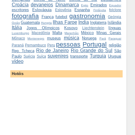
Croácia
devaneios
Dinamarca
Emirados
Egito
Equador
escritores
Eslováquia
Espanha
Eslovênia
folclore
Finlândia
fotografia
gastronomia
França
futebol
Geórgia
Ilhas Faroe
India
Guatemala
Inglaterra
Islândia
Goiás
Hungria
Itália
Jogos Olímpicos
Kosovo
línguas
Liechtenstein
Malta
México
Minas Gerais
Macedônia
Luxemburgo
Maranhão
música
museus
Noruega
Mônaco
Montenegro
Pará
Paraguai
pessoas
Portugal
religião
Paraná
Pernambuco
Peru
Rio de Janeiro
Rio Grande do Sul
Rep. Tcheca
São
suvenires
Turquia
Paulo
transporte
Uruguai
Suécia
Suíça
vídeo
Hotéis