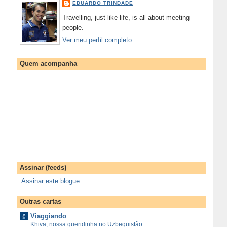
EDUARDO TRINDADE
Travelling, just like life, is all about meeting
people.
Ver meu perfil completo
Quem acompanha
Assinar (feeds)
Assinar este blogue
Outras cartas
Viaggiando
Khiva, nossa queridinha no Uzbequistão