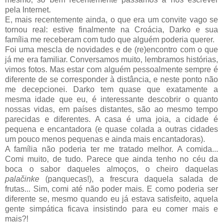
pela Internet.
E, mais recentemente ainda, o que era um convite vago se
tornou real: estive finalmente na Croácia, Darko e sua
família me receberam com tudo que alguém poderia querer.
Foi uma mescla de novidades e de (re)encontro com o que
já me era familiar. Conversamos muito, lembramos histórias,
vimos fotos. Mas estar com alguém pessoalmente sempre é
diferente de se corresponder à distância, e neste ponto não
me decepcionei. Darko tem quase que exatamente a
mesma idade que eu, é interessante descobrir o quanto
nossas vidas, em países distantes, são ao mesmo tempo
parecidas e diferentes. A casa é uma joia, a cidade é
pequena e encantadora (e quase colada a outras cidades
um pouco menos pequenas e ainda mais encantadoras).
A família não poderia ter me tratado melhor. A comida...
Comi muito, de tudo. Parece que ainda tenho no céu da
boca o sabor daqueles almoços, o cheiro daquelas
palačinke
(panquecas!), a frescura daquela salada de
frutas... Sim, comi até não poder mais. E como poderia ser
diferente se, mesmo quando eu já estava satisfeito, aquela
gente simpática ficava insistindo para eu comer mais e
mais?!