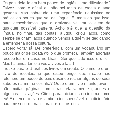
Os pais dele falam bem pouco de inglês. Uma dificuldade?
Talvez, porque afinal eu não sei tanto de croata quanto
gostaria. Mas sobretudo uma experiência riquíssima na
prática do pouco que sei da língua. E, mais do que isso,
para descobrirmos que a amizade vai muito além de
qualquer possível barreira. Acho até que a questão da
língua, no final, das contas, ajudou: criou laços, como
sempe se criam laços quando vemos alguém se dedicando
a entender a nossa cultura.
Espero voltar lá. De preferência, com um vocabulário um
pouco maior de croata (foi o que prometi). Também adoraria
recebê-los em casa, no Brasil. Sei que tudo isso é difícil.
Mas há ainda tanto a ver, a viver, a falar!
Trouxe para o Brasil três livros em croata. O primeiro é um
livro de receitas: já que estou longe, quem sabe não
relembro um pouco do país ousando recriar alguns de seus
sabores na minha cozinha? Outro é um livro infanto-juvenil,
não muitas páginas com letras relativamente grandes e
algumas ilustrações. Ótimo para iniciantes no idioma como
eu! E o terceiro livro é também indispensável: um dicionário
para me socorrer na leitura dos outros dois...