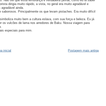
. Não sei que essa lembrança é verdadeira (afinal, como eu ia saber
a dirigia muito rápido, a vista, no geral era muito agradável e
 agradável ainda.
saborosos. Principalmente os que levam pistaches. Era muito difícil
imboliza muito bem a cultura eslava, com sua força e beleza. Eu já
cer os vulcões de lama nos arredores de Baku. Nossa viagem para
a.
is especiais para mim.
a inicial
Postagem mais antiga