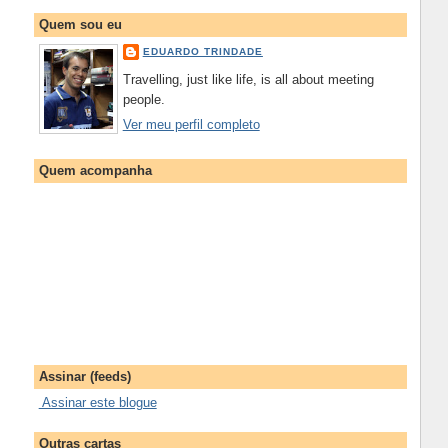
Quem sou eu
EDUARDO TRINDADE
Travelling, just like life, is all about meeting
people.
Ver meu perfil completo
Quem acompanha
Assinar (feeds)
Assinar este blogue
Outras cartas