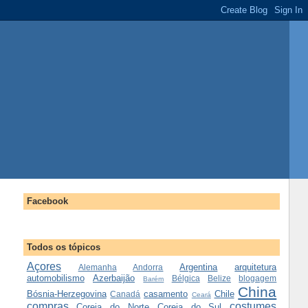
Facebook
Todos os tópicos
Açores
Argentina
arquitetura
Alemanha
Andorra
automobilismo
Azerbaijão
Bélgica
Belize
blogagem
Barém
China
Bósnia-Herzegovina
casamento
Chile
Canadá
Ceará
compras
costumes
Coreia do Norte
Coreia do Sul