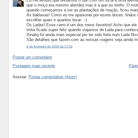
Eu me lembro que dividimos o taxi com um local e uma alemão
que o moço era mesmo alemão) mas é a que eu tenho. O motorist
quando começamos a ver as plantações de maçãs, ficou mais
As baklavas! Como eu me apaixonei por esses doces: lindos e 
escolher quais e quantos levar. :-)
Os Ladas! Esse carro é um dos meus favoritos! Acho que ele s
tinha ficado super feliz quando viajamos de Lada para conhe
Xinaliq foi ainda mais especial por ter sido feita num Lada Niv
São detalhes que fazem com as nossas viagens seja ainda ma
4 de fevereiro de 2020 às 17:51
Postar um comentário
Postagem mais recente
Págin
Assinar:
Postar comentários (Atom)