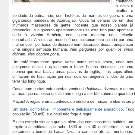
cheirando
a novo a
exaltar a
bondade da pátria-mãe, com histórias de mártires de guerra e uma
gigantesca bandeira do Azerbaijão. Quba foi cenário de um dos
inúmeros massacres de gente inocente que nosso planeta já
presenciou, e o governo aparentemente usa este fato para apontar o
dedo à vizinha Armênia, com quem mantém uma relação
conturbada. A visita ao museu é compulsoriamente guiada por uma
mulher que, por baixo do discurso bem-decorado, deixa transparecer
uma singela simpatia humana.
Não perguntes por quem os sinos
dobram, eles dobram por ti.
Um café-restaurante quase vazio numa ampla praça, onde nos
abrigamos do sol e aplacamos a fome. Fomos atendidos por uma
menina que mal falava umas palavras de inglês, mas cujos olhos
brilhavam de fascinação por nós, dois estrangeiros vindos de uma
terra tão longínqua.
Casas com portas entreabertas vendendo
baklavas
diversas e outro
lá, mas que na nossa opinião não chega a ser tão saborosa quanto a tr
Maçãs! A região é uma conhecida produtora de maçãs, e elas estão po
Um hotel confortável, imponente e deliciosamente anacrônico
. Tudo
população (38 mil), e o hotel não foge à regra.
E uma estrada sinuosa que vai além dos caminhos mais batidos, um
trajeto inacreditável que sobe 1800 m em 40 quilômetros e só é
percorrido a bordo de Ladas Niva: o caminho até as montanhas.