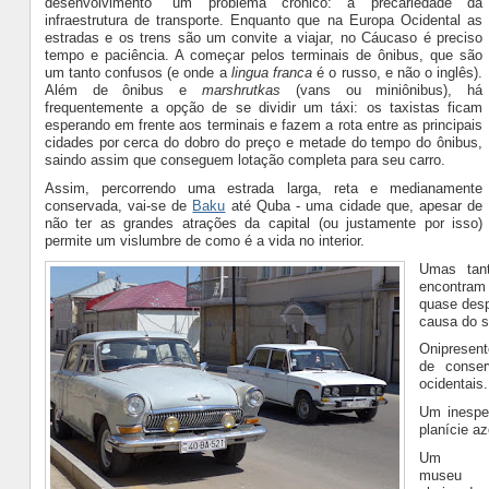
desenvolvimento" um problema crônico: a precariedade da
infraestrutura de transporte. Enquanto que na Europa Ocidental as
estradas e os trens são um convite a viajar, no Cáucaso é preciso
tempo e paciência. A começar pelos terminais de ônibus, que são
um tanto confusos (e onde a
lingua franca
é o russo, e não o inglês).
Além de ônibus e
marshrutkas
(vans ou miniônibus), há
frequentemente a opção de se dividir um táxi: os taxistas ficam
esperando em frente aos terminais e fazem a rota entre as principais
cidades por cerca do dobro do preço e metade do tempo do ônibus,
saindo assim que conseguem lotação completa para seu carro.
Assim, percorrendo uma estrada larga, reta e medianamente
conservada, vai-se de
Baku
até Quba - uma cidade que, apesar de
não ter as grandes atrações da capital (ou justamente por isso)
permite um vislumbre de como é a vida no interior.
Umas tan
encontram
quase desp
causa do s
Onipresent
de conser
ocidentais.
Um inespe
planície az
Um
museu