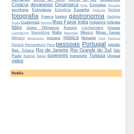
Croácia
devaneios
Dinamarca
Emirados
Egito
Equador
escritores
Eslováquia
Espanha
Eslovênia
folclore
Finlândia
fotografia
gastronomia
França
futebol
Geórgia
Ilhas Faroe
India
Guatemala
Inglaterra
Islândia
Goiás
Hungria
Itália
Jogos Olímpicos
Kosovo
línguas
Liechtenstein
Malta
México
Minas Gerais
Macedônia
Luxemburgo
Maranhão
música
museus
Noruega
Mônaco
Montenegro
Pará
Paraguai
pessoas
Portugal
religião
Paraná
Pernambuco
Peru
Rio de Janeiro
Rio Grande do Sul
Rep. Tcheca
São
suvenires
Turquia
Paulo
transporte
Uruguai
Suécia
Suíça
vídeo
Hotéis