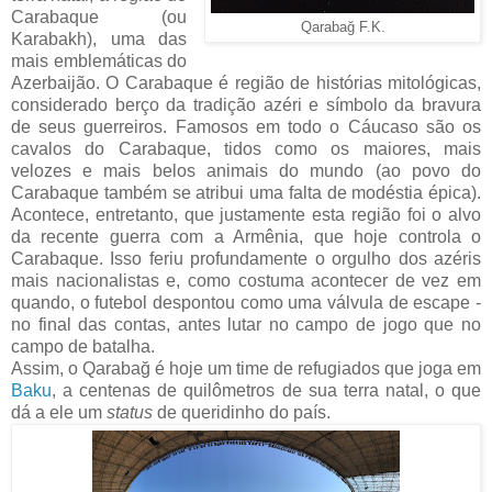
Carabaque (ou
Qarabağ F.K.
Karabakh), uma das
mais emblemáticas do
Azerbaijão. O Carabaque é região de histórias mitológicas,
considerado berço da tradição azéri e símbolo da bravura
de seus guerreiros. Famosos em todo o Cáucaso são os
cavalos do Carabaque, tidos como os maiores, mais
velozes e mais belos animais do mundo (ao povo do
Carabaque também se atribui uma falta de modéstia épica).
Acontece, entretanto, que justamente esta região foi o alvo
da recente guerra com a Armênia, que hoje controla o
Carabaque. Isso feriu profundamente o orgulho dos azéris
mais nacionalistas e, como costuma acontecer de vez em
quando, o futebol despontou como uma válvula de escape -
no final das contas, antes lutar no campo de jogo que no
campo de batalha.
Assim, o Qarabağ é hoje um time de refugiados que joga em
Baku
, a centenas de quilômetros de sua terra natal, o que
dá a ele um
status
de queridinho do país.