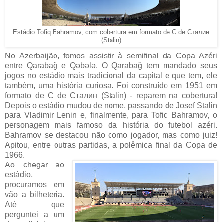
Estádio Tofiq Bahramov, com cobertura
em formato de С de Cтaлин
(Stalin)
No Azerbaijão, fomos assistir à semifinal da Copa Azéri
entre Qarabağ e Qəbələ. O Qarabağ tem mandado seus
jogos no estádio mais tradicional da capital e que tem, ele
também, uma história curiosa. Foi construído em 1951 em
formato de С de Cтaлин (Stalin) - reparem na cobertura!
Depois o estádio mudou de nome, passando de Josef Stalin
para Vladimir Lenin e, finalmente, para Tofiq Bahramov, o
personagem mais famoso da história do futebol azéri.
Bahramov se destacou não como jogador, mas como juiz!
Apitou, entre outras partidas, a polêmica final da Copa de
1966.
Ao chegar ao
estádio,
procuramos em
vão a bilheteria.
Até que
perguntei a um