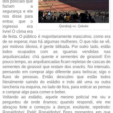
dos policiais que
faziam a
segurança e ele
nos disse para
entrar, que o
ingresso era
Qarabağ vs. Qəbələ
livre! O clima era
de festa. O público é majoritariamente masculino, como era
de se esperar, mas há algumas mulheres. O que não se vê,
por motivos óbvios, é gente bêbada. Por outro lado, estão
todos ocupados com as iguarias vendidas nas
arquibancadas: chá quente e sementes de girassol! Em
pouco tempo, as arquibancadas ficam repletas de cascas de
sementes de girassol que restam dos
snacks
. No intervalo,
pensando em comprar algo diferente para beliscar, sigo o
fluxo de pessoas. Então descubro que estão todos
literalmente saindo do estádio e indo até uma ou outra
lancheria na esquina, no lado de fora, para esticar as pernas
e comprar algo para comer e beber.
Voltando ao estádio, aquele mesmo policial me viu e
perguntou de onde éramos; quando respondi, ele me
abraçou forte e começou a dançar, exultante, repetindo:
Ronaldinho! Pelé! Ronaldinho! Bons momentos em que