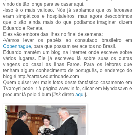
vindo de tão longe para se casar aqui.
-Isso é o mais valioso. Nós já sabíamos que os faroeses
eram simpáticos e hospitaleiros, mas agora descobrimos
que o são ainda mais do que podíamos imaginar, dizem
Eduardo e Renata.
Eles vão embora das ilhas no final de semana:
-Vamos levar os papéis ao consulado brasileiro em
Copenhague
, para que possam ser aceitos no Brasil.
Eduardo mantém um blog na Internet onde escreve sobre
vários lugares. Ele já escreveu lá sobre suas os outras
viagens do casal às Ilhas Faroe. Para os leitores que
tenham algum conhecimento de português, o endereço do
blog é http://cartas.edutrindade.com
Quem quiser ver mais fotos deste fantástico casamento em
Tvøroyri pode ir à página www.in.fo, clicar em Myndasavn e
procurar lá pelo álbum [
link
direto
aqui
].