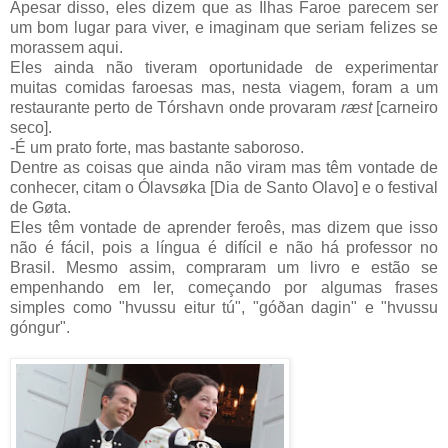
Apesar disso, eles dizem que as Ilhas Faroe parecem ser
um bom lugar para viver, e imaginam que seriam felizes se
morassem aqui.
Eles ainda não tiveram oportunidade de experimentar
muitas comidas faroesas mas, nesta viagem, foram a um
restaurante perto de Tórshavn onde provaram
ræst
[carneiro
seco].
-É um prato forte, mas bastante saboroso.
Dentre as coisas que ainda não viram mas têm vontade de
conhecer, citam o Ólavsøka [Dia de Santo Olavo] e o festival
de Gøta.
Eles têm vontade de aprender feroês, mas dizem que isso
não é fácil, pois a língua é difícil e não há professor no
Brasil. Mesmo assim, compraram um livro e estão se
empenhando em ler, começando por algumas frases
simples como "hvussu eitur tú", "góðan dagin" e "hvussu
góngur".