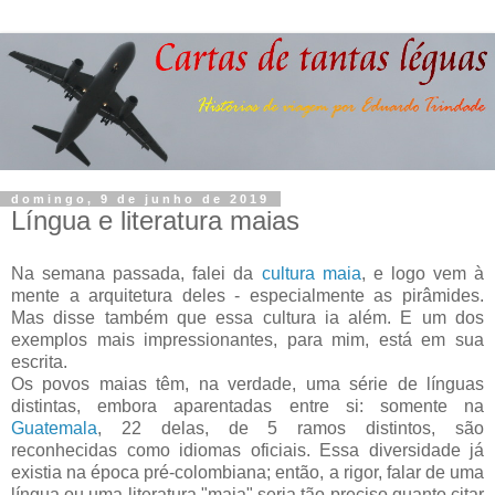
domingo, 9 de junho de 2019
Língua e literatura maias
Na semana passada, falei da
cultura maia
, e logo vem à
mente a arquitetura deles - especialmente as pirâmides.
Mas disse também que essa cultura ia além. E um dos
exemplos mais impressionantes, para mim, está em sua
escrita.
Os povos maias têm, na verdade, uma série de línguas
distintas, embora aparentadas entre si: somente na
Guatemala
, 22 delas, de 5 ramos distintos, são
reconhecidas como idiomas oficiais. Essa diversidade já
existia na época pré-colombiana; então, a rigor, falar de uma
língua ou uma literatura "maia" seria tão preciso quanto citar