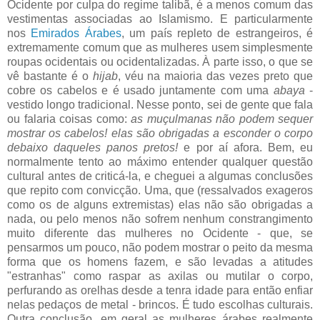
Ocidente por culpa do regime talibã, é a menos comum das
vestimentas associadas ao Islamismo. E particularmente
nos
Emirados Árabes
, um país repleto de estrangeiros, é
extremamente comum que as mulheres usem simplesmente
roupas ocidentais ou ocidentalizadas. À parte isso, o que se
vê bastante é o
hijab
, véu na maioria das vezes preto que
cobre os cabelos e é usado juntamente com uma
abaya
-
vestido longo tradicional. Nesse ponto, sei de gente que fala
ou falaria coisas como:
as muçulmanas não podem sequer
mostrar os cabelos! elas são obrigadas a esconder o corpo
debaixo daqueles panos pretos!
e por aí afora. Bem, eu
normalmente tento ao máximo entender qualquer questão
cultural antes de criticá-la, e cheguei a algumas conclusões
que repito com convicção. Uma, que (ressalvados exageros
como os de alguns extremistas) elas não são obrigadas a
nada, ou pelo menos não sofrem nenhum constrangimento
muito diferente das mulheres no Ocidente - que, se
pensarmos um pouco, não podem mostrar o peito da mesma
forma que os homens fazem, e são levadas a atitudes
"estranhas" como raspar as axilas ou mutilar o corpo,
perfurando as orelhas desde a tenra idade para então enfiar
nelas pedaços de metal - brincos. É tudo escolhas culturais.
Outra conclusão, em geral as mulheres árabes realmente