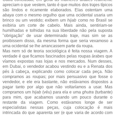
apreciam o que vestem, tanto é que muitos dos trajes típicos
são lindos e ricamente elaborados. Elas ostentam uma
abaya
com o mesmo orgulho que uma ocidental usaria um
brinco ou um vestido; exibem um
hijab
como no Brasil se
exibiria um corte de cabelo. Mais ainda, sentiriam-se
humilhadas e tolhidas na sua liberdade não pela suposta
"obrigação" de usar determinado traje, mas sim se as
proibissem disso, da mesma forma que seria vexamoso a
uma ocidental se lhe arrancassem parte da roupa.
Mas nem só de teoria sociológica é feita nossa viagem. A
verdade é que ficamos fascinados pelas roupas árabes que
víamos expostas nas lojas e nos mercados. Num desses,
em Dubai, o vendedor acabou vestindo eu e a Renata dos
pés à cabeça, explicando como colocar cada peça. Não
compramos as roupas; por mais persuasivo que fosse o
vendedor, e ele era bastante, não estávamos dispostos a
pagar tanto por algo que não voltaríamos a usar. Mas
compramos um
hijab
(véu) para ela e uma
ghutra
(turbante)
para mim, que acabamos usando um pouco durante o
restante da viagem. Como estávamos longe de ser
especialistas nessas peças, cuja colocação é mais
intrincada do que aparenta ser (e que varia de acordo com