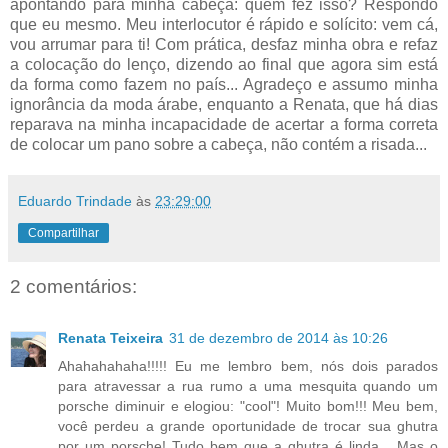
apontando para minha cabeça: quem fez isso? Respondo
que eu mesmo. Meu interlocutor é rápido e solícito: vem cá,
vou arrumar para ti! Com prática, desfaz minha obra e refaz
a colocação do lenço, dizendo ao final que agora sim está
da forma como fazem no país... Agradeço e assumo minha
ignorância da moda árabe, enquanto a Renata, que há dias
reparava na minha incapacidade de acertar a forma correta
de colocar um pano sobre a cabeça, não contém a risada...
Eduardo Trindade
às
23:29:00
Compartilhar
2 comentários:
Renata Teixeira
31 de dezembro de 2014 às 10:26
Ahahahahaha!!!!! Eu me lembro bem, nós dois parados
para atravessar a rua rumo a uma mesquita quando um
porsche diminuir e elogiou: "cool"! Muito bom!!! Meu bem,
você perdeu a grande oportunidade de trocar sua ghutra
por um porsche! Tudo bem que a ghutra é linda... Mas o