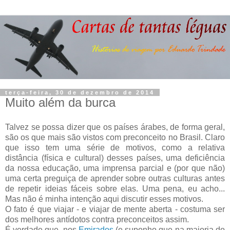
terça-feira, 30 de dezembro de 2014
Muito além da burca
Talvez se possa dizer que os países árabes, de forma geral,
são os que mais são vistos com preconceito no Brasil. Claro
que isso tem uma série de motivos, como a relativa
distância (física e cultural) desses países, uma deficiência
da nossa educação, uma imprensa parcial e (por que não)
uma certa preguiça de aprender sobre outras culturas antes
de repetir ideias fáceis sobre elas. Uma pena, eu acho...
Mas não é minha intenção aqui discutir esses motivos.
O fato é que viajar - e viajar de mente aberta - costuma ser
dos melhores antídotos contra preconceitos assim.
É verdade que, nos
Emirados
(e suponho que na maioria do