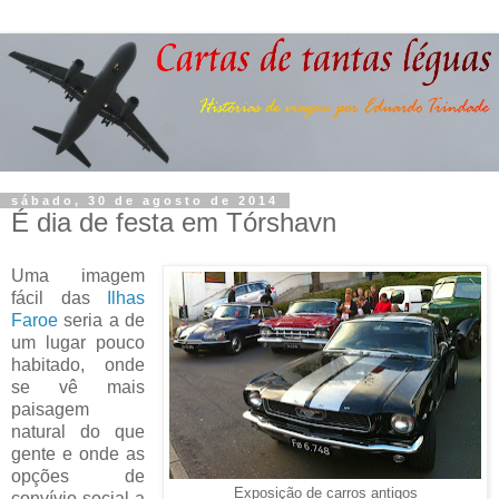
sábado, 30 de agosto de 2014
É dia de festa em Tórshavn
Uma imagem
fácil das
Ilhas
Faroe
seria a de
um lugar pouco
habitado, onde
se vê mais
paisagem
natural do que
gente e onde as
opções de
Exposição de carros antigos
convívio social a