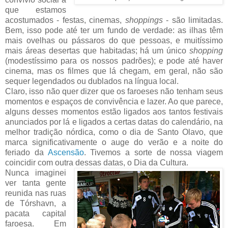
que estamos
acostumados - festas, cinemas,
shoppings
- são limitadas.
Bem, isso pode até ter um fundo de verdade: as ilhas têm
mais ovelhas ou pássaros do que pessoas, e muitíssimo
mais áreas desertas que habitadas; há um único
shopping
(modestíssimo para os nossos padrões); e pode até haver
cinema, mas os filmes que lá chegam, em geral, não são
sequer legendados ou dublados na língua local.
Claro, isso não quer dizer que os faroeses não tenham seus
momentos e espaços de convivência e lazer. Ao que parece,
alguns desses momentos estão ligados aos tantos festivais
anunciados por lá e ligados a certas datas do calendário, na
melhor tradição nórdica, como o dia de Santo Olavo, que
marca significativamente o auge do verão e a noite do
feriado da
Ascensão
. Tivemos a sorte de nossa viagem
coincidir com outra dessas datas, o Dia da Cultura.
Nunca imaginei
ver tanta gente
reunida nas ruas
de Tórshavn, a
pacata capital
faroesa. Em