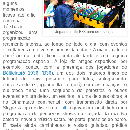
alguns
momentos,
ficava até difícil
caminhar.
Tórshavn
organizou uma
Jogadores do B36 com as crianças
programação
realmente intensa, ao longo de todo o dia, com eventos
simultâneos em diversos pontos da cidade. A maior parte do
comércio do centro ficou aberta até tarde e com alguma
programação especial. A loja de artigos esportivos, por
exemplo, contou com a presença dos jogadores do
Bóltfelagið 1936 (B36)
, um dos dois maiores times de
futebol do país, posando para fotos, autografando,
conversando e jogando fla-flu (totó) com as crianças. A
biblioteca tinha uma sequência de palestras e outros
eventos; em um deles, um escritor lia uma de suas obras lá
na Dinamarca continental, com transmissão direta por
Skype. A loja de discos da
Tutl
, a gravadora local, tinha uma
programação de pequenos shows na calçada da rua. Na
catedral haveria música sacra. No porto, passeios de barco.
E havia ainda caminhadas e visitas guiadas, prédios