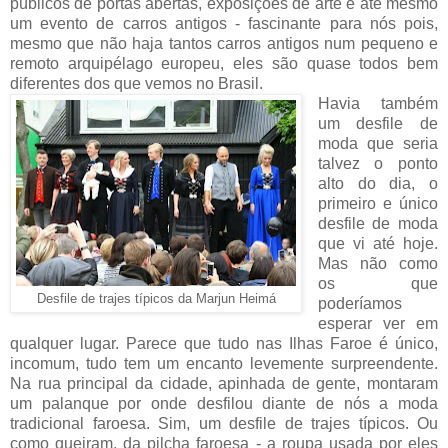
públicos de portas abertas, exposições de arte e até mesmo
um evento de carros antigos - fascinante para nós pois,
mesmo que não haja tantos carros antigos num pequeno e
remoto arquipélago europeu, eles são quase todos bem
diferentes dos que vemos no Brasil.
Havia também
um desfile de
moda que seria
talvez o ponto
alto do dia, o
primeiro e único
desfile de moda
que vi até hoje.
Mas não como
os que
Desfile de trajes típicos da Marjun Heimá
poderíamos
esperar ver em
qualquer lugar. Parece que tudo nas Ilhas Faroe é único,
incomum, tudo tem um encanto levemente surpreendente.
Na rua principal da cidade, apinhada de gente, montaram
um palanque por onde desfilou diante de nós a moda
tradicional faroesa. Sim, um desfile de trajes típicos. Ou
como queiram, da pilcha faroesa - a roupa usada por eles