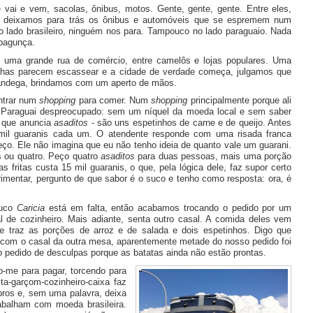
 vai e vem, sacolas, ônibus, motos. Gente, gente, gente. Entre eles,
a: deixamos para trás os ônibus e automóveis que se espremem num
 lado brasileiro, ninguém nos para. Tampouco no lado paraguaio. Nada
 bagunça.
 uma grande rua de comércio, entre camelôs e lojas populares. Uma
nhas parecem escassear e a cidade de verdade começa, julgamos que
fândega, brindamos com um aperto de mãos.
ntrar num
shopping
para comer. Num
shopping
principalmente porque ali
o Paraguai despreocupado: sem um níquel da moeda local e sem saber
o que anuncia
asaditos
- são uns espetinhos de carne e de queijo. Antes
 mil guaranis cada um. O atendente responde com uma risada franca
ço. Ele não imagina que eu não tenho ideia de quanto vale um guarani.
 ou quatro. Peço quatro
asaditos
para duas pessoas, mais uma porção
as fritas custa 15 mil guaranis, o que, pela lógica dele, faz supor certo
rimentar, pergunto de que sabor é o suco e tenho como resposta: ora, é
suco
Caricia
está em falta, então acabamos trocando o pedido por um
al de cozinheiro. Mais adiante, senta outro casal. A comida deles vem
e traz as porções de arroz e de salada e dois espetinhos. Digo que
r com o casal da outra mesa, aparentemente metade do nosso pedido foi
 pedido de desculpas porque as batatas ainda não estão prontas.
-me para pagar, torcendo para
ta-garçom-cozinheiro-caixa faz
bros e, sem uma palavra, deixa
rabalham com moeda brasileira.