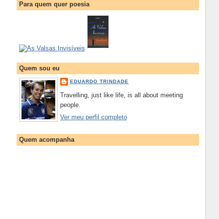
Para quem quer poesia
Quem sou eu
EDUARDO TRINDADE
Travelling, just like life, is all about meeting
people.
Ver meu perfil completo
Quem acompanha