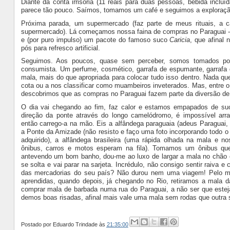
Diante da conta irrisória (11 reais para duas pessoas, bebida incl
parece tão pouco. Saímos, tomamos um café e seguimos a exploraçã
Próxima parada, um supermercado (faz parte de meus rituais, a cad
supermercado). Lá começamos nossa faina de compras no Paraguai - 
e (por puro impulso) um pacote do famoso suco
Caricia
, que afinal
pós para refresco artificial.
Seguimos. Aos poucos, quase sem perceber, somos tomados por
consumista. Um perfume, cosmético, garrafa de espumante, garrafa
mala, mais do que apropriada para colocar tudo isso dentro. Nada 
cota ou a nos classificar como muambeiros inveterados. Mas, entre 
descobrimos que as compras no Paraguai fazem parte da diversão de s
O dia vai chegando ao fim, faz calor e estamos empapados de suo
direção da ponte através do longo camelódromo, é impossível arr
então carrego-a na mão. Eis a alfândega paraguaia (adeus Paraguai,
a Ponte da Amizade (não resisto e faço uma foto incorporando todo 
adquirido), a alfândega brasileira (uma rápida olhada na mala e n
ônibus, carros e motos esperam na fila). Tomamos um ônibus qu
antevendo um bom banho, dou-me ao luxo de largar a mala no chão e
se solta e vai parar na sarjeta. Incrédulo, não consigo sentir raiva e
das mercadorias do seu país? Não durou nem uma viagem! Pelo me
aprendidas, quando depois, já chegando no Rio, retiramos a mala d
comprar mala de barbada numa rua do Paraguai, a não ser que este
demos boas risadas, afinal mais vale uma mala sem rodas que outra 
Postado por
Eduardo Trindade
às
21:35:00