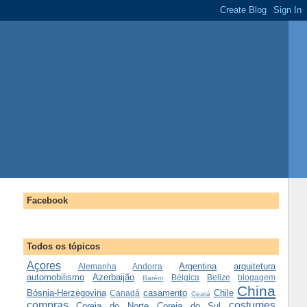
Facebook
Todos os tópicos
Açores
Argentina
arquitetura
Alemanha
Andorra
automobilismo
Azerbaijão
Bélgica
Belize
blogagem
Barém
China
Bósnia-Herzegovina
casamento
Chile
Canadá
Ceará
compras
costumes
Coreia do Norte
Coreia do Sul