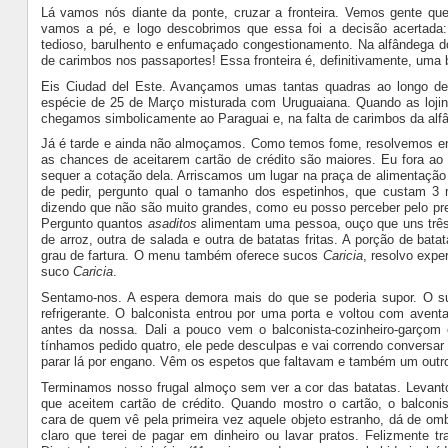
Lá vamos nós diante da ponte, cruzar a fronteira. Vemos gente que
vamos a pé, e logo descobrimos que essa foi a decisão acertad
tedioso, barulhento e enfumaçado congestionamento. Na alfândega do
de carimbos nos passaportes! Essa fronteira é, definitivamente, uma
Eis Ciudad del Este. Avançamos umas tantas quadras ao longo de
espécie de 25 de Março misturada com Uruguaiana. Quando as loji
chegamos simbolicamente ao Paraguai e, na falta de carimbos da al
Já é tarde e ainda não almoçamos. Como temos fome, resolvemos e
as chances de aceitarem cartão de crédito são maiores. Eu fora a
sequer a cotação dela. Arriscamos um lugar na praça de alimentaçã
de pedir, pergunto qual o tamanho dos espetinhos, que custam 3
dizendo que não são muito grandes, como eu posso perceber pelo pre
Pergunto quantos
asaditos
alimentam uma pessoa, ouço que uns três
de arroz, outra de salada e outra de batatas fritas. A porção de batat
grau de fartura. O menu também oferece sucos
Caricia
, resolvo expe
suco
Caricia
.
Sentamo-nos. A espera demora mais do que se poderia supor. O 
refrigerante. O balconista entrou por uma porta e voltou com avent
antes da nossa. Dali a pouco vem o balconista-cozinheiro-garçom 
tínhamos pedido quatro, ele pede desculpas e vai correndo conversa
parar lá por engano. Vêm os espetos que faltavam e também um outro
Terminamos nosso frugal almoço sem ver a cor das batatas. Levanto
que aceitem cartão de crédito. Quando mostro o cartão, o balconis
cara de quem vê pela primeira vez aquele objeto estranho, dá de om
claro que terei de pagar em dinheiro ou lavar pratos. Felizmente t