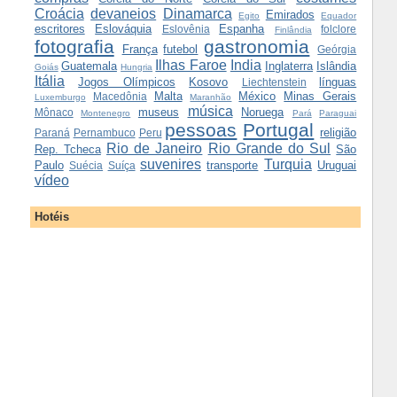
Croácia
devaneios
Dinamarca
Emirados
Egito
Equador
escritores
Eslováquia
Espanha
Eslovênia
folclore
Finlândia
fotografia
gastronomia
França
futebol
Geórgia
Ilhas Faroe
India
Guatemala
Inglaterra
Islândia
Goiás
Hungria
Itália
Jogos Olímpicos
Kosovo
línguas
Liechtenstein
Malta
México
Minas Gerais
Macedônia
Luxemburgo
Maranhão
música
museus
Noruega
Mônaco
Montenegro
Pará
Paraguai
pessoas
Portugal
religião
Paraná
Pernambuco
Peru
Rio de Janeiro
Rio Grande do Sul
Rep. Tcheca
São
suvenires
Turquia
Paulo
transporte
Uruguai
Suécia
Suíça
vídeo
Hotéis