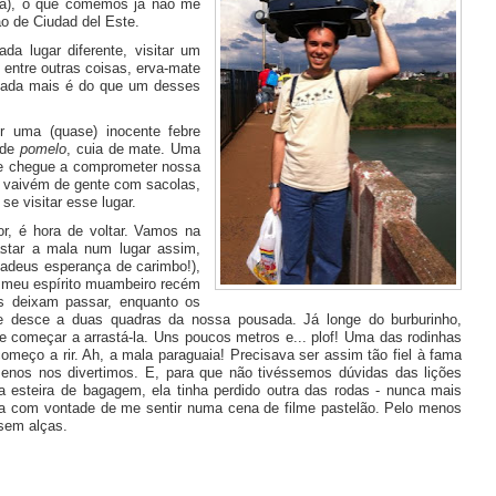
uída), o que comemos já não me
o de Ciudad del Este.
a lugar diferente, visitar um
entre outras coisas, erva-mate
 nada mais é do que um desses
 uma (quase) inocente febre
 de
pomelo
, cuia de mate. Uma
que chegue a comprometer nossa
o vaivém de gente com sacolas,
e visitar esse lugar.
r, é hora de voltar. Vamos na
astar a mala num lugar assim,
 adeus esperança de carimbo!),
o meu espírito muambeiro recém
os deixam passar, enquanto os
e desce a duas quadras da nossa pousada. Já longe do burburinho,
 começar a arrastá-la. Uns poucos metros e... plof! Uma das rodinhas
 começo a rir. Ah, a mala paraguaia! Precisava ser assim tão fiel à fama
nos nos divertimos. E, para que não tivéssemos dúvidas das lições
a esteira de bagagem, ela tinha perdido outra das rodas - nunca mais
ja com vontade de me sentir numa cena de filme pastelão. Pelo menos
sem alças.