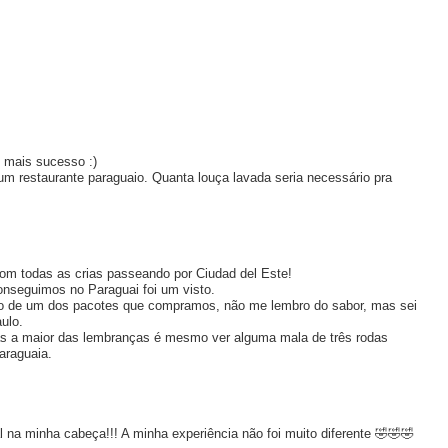
 mais sucesso :)
um restaurante paraguaio. Quanta louça lavada seria necessário pra
 com todas as crias passeando por Ciudad del Este!
conseguimos no Paraguai foi um visto.
sto de um dos pacotes que compramos, não me lembro do sabor, mas sei
ulo.
as a maior das lembranças é mesmo ver alguma mala de três rodas
araguaia.
 na minha cabeça!!! A minha experiência não foi muito diferente 🤣🤣🤣