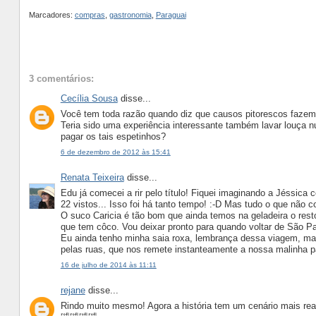
Marcadores:
compras
,
gastronomia
,
Paraguai
3 comentários:
Cecília Sousa
disse...
Você tem toda razão quando diz que causos pitorescos fazem
Teria sido uma experiência interessante também lavar louça n
pagar os tais espetinhos?
6 de dezembro de 2012 às 15:41
Renata Teixeira
disse...
Edu já comecei a rir pelo título! Fiquei imaginando a Jéssica
22 vistos... Isso foi há tanto tempo! :-D Mas tudo o que não 
O suco Caricia é tão bom que ainda temos na geladeira o re
que tem côco. Vou deixar pronto para quando voltar de São Pa
Eu ainda tenho minha saia roxa, lembrança dessa viagem, m
pelas ruas, que nos remete instanteamente a nossa malinha p
16 de julho de 2014 às 11:11
rejane
disse...
Rindo muito mesmo! Agora a história tem um cenário mais real