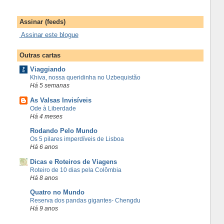
Assinar (feeds)
Assinar este blogue
Outras cartas
Viaggiando
Khiva, nossa queridinha no Uzbequistão
Há 5 semanas
As Valsas Invisíveis
Ode à Liberdade
Há 4 meses
Rodando Pelo Mundo
Os 5 pilares imperdíveis de Lisboa
Há 6 anos
Dicas e Roteiros de Viagens
Roteiro de 10 dias pela Colômbia
Há 8 anos
Quatro no Mundo
Reserva dos pandas gigantes- Chengdu
Há 9 anos