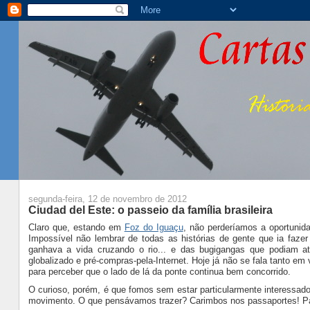
segunda-feira, 12 de novembro de 2012
Ciudad del Este: o passeio da família brasileira
Claro que, estando em
Foz do Iguaçu
, não perderíamos a oportunid
Impossível não lembrar de todas as histórias de gente que ia faz
ganhava a vida cruzando o rio... e das bugigangas que podiam 
globalizado e pré-compras-pela-Internet. Hoje já não se fala tanto 
para perceber que o lado de lá da ponte continua bem concorrido.
O curioso, porém, é que fomos sem estar particularmente interessad
movimento. O que pensávamos trazer? Carimbos nos passaportes! Par