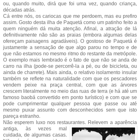
ou, quando muito, dirá que foi uma vez, quando criança,
décadas atrás.
Cá entre nós, os cariocas que me perdoem, mas eu prefiro
assim. Gosto desta ilha de Paquetá como um patinho feito a
quem ninguém dá muita atenção. Afinal, a atração de lá
definitivamente não são as praias (embora algumas delas
ofereçam paisagens agradáveis). O gostoso de Paquetá é
justamente a sensação de que algo parou no tempo e de
que não estamos no mesmo ritmo do restante da metrópole.
O exemplo mais lembrado é o fato de que não se anda de
carro na ilha (pode-se percorrê-la a pé, ou de bicicleta, ou
ainda de charrete). Mais ainda, o relativo isolamento insular
também se reflete na naturalidade com que os pescadores
vendem peixe na praça central, com que as árvores
crescem literalmente no meio das ruas de terra (e há até um
famoso baobá convertido em ponto turístico) e com que se
pode cumprimentar qualquer pessoa que passe ou até
mesmo puxar assunto com desconhecidos sem que isto
pareça estranho.
Não esperem luxo nos restaurantes. Releve
m a aparência
antiga, às vezes mal
cuidada, de algumas casas.