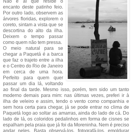
Não é aí que reside o
encanto deste patinho feio.
Por outro lado, observem as
árvores floridas, explorem o
coreto, sintam a vista que se
descortina do alto da ilha.
Deixem o tempo passar
como quem não tem pressa.
O meio natural para se
chegar a Paquetá é a barca
que faz o trajeto entre a ilha
e o Centro do Rio de Janeiro
em cerca de uma hora.
Perfeito para quem quer
passar um dia lá, voltando
ao final da tarde. Mesmo isso, porém, tem sido um tanto
moderno demais para mim: nas últimas vezes, preferi ir à
ilha de veleiro e assim, tendo o vento como companhia e
sem hora certa para chegar, já se pode entrar no clima de
Paquetá logo ao soltar as amarras, ainda do lado de cá. Do
lado de lá, os coloridos pedalinhos em forma de cisnes se
espalham pela praia que já foi da Moreninha. Nem é preciso
andar neles. Basta observá-los, fotografá-los, emoldurar